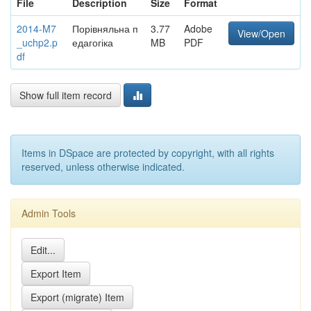
File
Description
Size
Format
2014-M7
Порівняльна п
3.77
Adobe
View/Open
_uchp2.p
едагогіка
MB
PDF
df
Show full item record
Items in DSpace are protected by copyright, with all rights
reserved, unless otherwise indicated.
Admin Tools