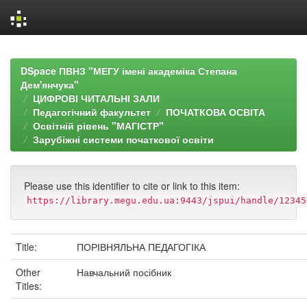
Skip
navigation
DSpace ПВНЗ "МЕГУ імені академіка Степана
Дем'янчука"
ЦИФРОВІ ЧИТАЛЬНІ ЗАЛИ
Педагогічний факультет
ПОЧАТКОВА ОСВІТА
Освітній рівень "МАГІСТР"
Зарубіжні системи початкової освіти
Please use this identifier to cite or link to this item:
https://library.megu.edu.ua:9443/jspui/handle/12345
Title:
ПОРІВНЯЛЬНА ПЕДАГОГІКА
Other
Навчальний посібник
Titles: