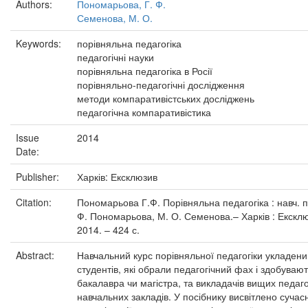
Authors:
Пономарьова, Г. Ф.
Семенова, М. О.
Keywords:
порівняльна педагогіка
педагогічні науки
порівняльна педагогіка в Росії
порівняльно-педагогічні дослідження
методи компаративістських досліджень
педагогічна компаративістика
Issue
2014
Date:
Publisher:
Харків: Ексклюзив
Citation:
Пономарьова Г.Ф. Порівняльна педагогіка : навч. по
Ф. Пономарьова, М. О. Семенова.– Харків : Ексклю
2014. – 424 с.
Abstract:
Навчальний курс порівняльної педагогіки укладени
студентів, які обрали педагогічний фах і здобувают
бакалавра чи магістра, та викладачів вищих педаго
навчальних закладів. У посібнику висвітлено сучасн