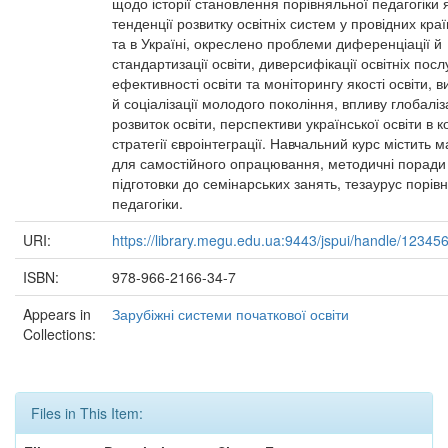
щодо історії становлення порівняльної педагогіки 
тенденції розвитку освітніх систем у провідних краї
та в Україні, окреслено проблеми диференціації й
стандартизації освіти, диверсифікації освітніх посл
ефективності освіти та моніторингу якості освіти, 
й соціалізації молодого покоління, впливу глобаліз
розвиток освіти, перспективи української освіти в к
стратегії євроінтеграції. Навчальний курс містить 
для самостійного опрацювання, методичні поради
підготовки до семінарських занять, тезаурус порів
педагогіки.
URI:
https://library.megu.edu.ua:9443/jspui/handle/1234
ISBN:
978-966-2166-34-7
Appears in
Зарубіжні системи початкової освіти
Collections:
Files in This Item: